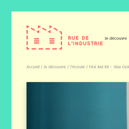
Je découvre
Accueil
/
Je découvre
/
J'écoute
/
First Aid Kit – Stay Go