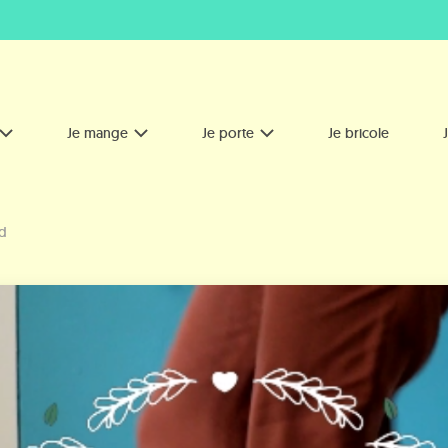
Je mange
Je porte
Je bricole
ld